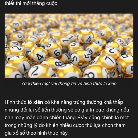
thiết thì mới thắng cuộc.
Giới thiệu một vài thông tin về hình thức lô xiên
Hình thức
lô xiên
có khả năng trúng thưởng khá thấp
nhưng đổi lại số tiền thưởng sẽ có giá trị cực khủng nếu
bạn may mắn dành chiến thắng. Đây cũng chính là một
trong những lý do khiến nhiều cược thủ lựa chọn tham
gia xổ số theo hình thức này.