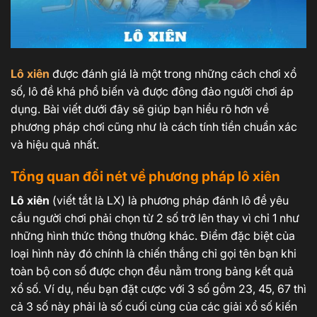
Lô xiên
được đánh giá là một trong những cách chơi xổ
số, lô đề khá phổ biến và được đông đảo người chơi áp
dụng. Bài viết dưới đây sẽ giúp bạn hiểu rõ hơn về
phương pháp chơi cũng như là cách tính tiền chuẩn xác
và hiệu quả nhất.
Tổng quan đổi nét về phương pháp lô xiên
Lô xiên
(viết tắt là LX) là phương pháp đánh lô đề yêu
cầu người chơi phải chọn từ 2 số trở lên thay vì chỉ 1 như
những hình thức thông thường khác. Điểm đặc biệt của
loại hình này đó chính là chiến thắng chỉ gọi tên bạn khi
toàn bộ con số được chọn đều nằm trong bảng kết quả
xổ số. Ví dụ, nếu bạn đặt cược với 3 số gồm 23, 45, 67 thì
cả 3 số này phải là số cuối cùng của các giải xổ số kiến