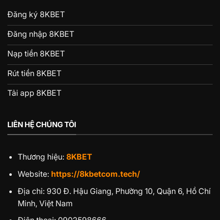
Đăng ký 8KBET
Đăng nhập 8KBET
Nạp tiền 8KBET
Rút tiền 8KBET
Tải app 8KBET
LIÊN HỆ CHÚNG TÔI
Thương hiệu:
8KBET
Website:
https://8kbetcom.tech/
Địa chỉ:
930 Đ. Hậu Giang, Phường 10, Quận 6, Hồ Chí
Minh, Việt Nam