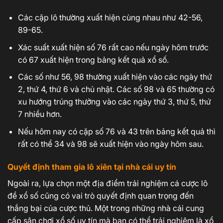
Các cặp lô thường xuất hiện cùng nhau như 42-56,
89-65.
Xác suất xuất hiện số 76 rất cao nếu ngày hôm trước
có 67 xuất hiện trong bảng kết quả xổ số.
Các số như 56, 98 thường xuất hiện vào các ngày thứ
2, thứ 4, thứ 6 và chủ nhật. Các số 98 và 65 thường có
xu hướng trúng thưởng vào các ngày thứ 3, thứ 5, thứ
7 nhiều hơn.
Nếu hôm nay có cặp số 76 và 43 trên bảng kết quả thì
rất có thể 34 và 98 sẽ xuất hiện vào ngày hôm sau.
Quyết định tham gia lô xiên tại nhà cái uy tín
Ngoài ra, lựa chọn một địa điểm trải nghiệm cá cược lô
đề xổ số cũng có vai trò quyết định quan trọng đến
thắng bại của cược thủ. Một trong những nhà cái cung
cấp sân chơi xổ số uy tín mà bạn có thể trải nghiệm là xổ