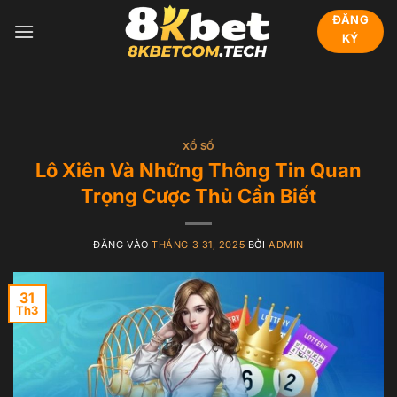
Bỏ
ĐĂNG
qua
KÝ
nội
dung
XỔ SỐ
Lô Xiên Và Những Thông Tin Quan
Trọng Cược Thủ Cần Biết
ĐĂNG VÀO
THÁNG 3 31, 2025
BỞI
ADMIN
31
Th3