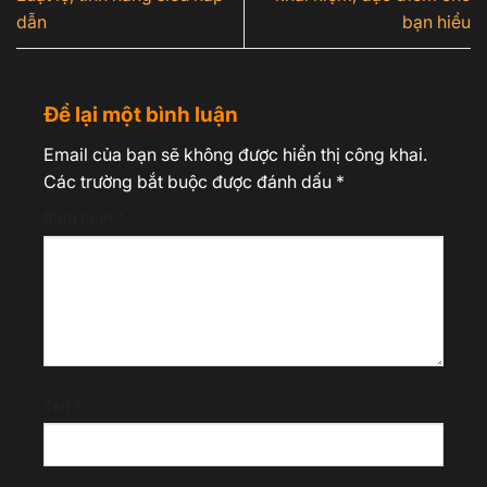
dẫn
bạn hiểu
Để lại một bình luận
Email của bạn sẽ không được hiển thị công khai.
Các trường bắt buộc được đánh dấu
*
Bình luận
*
Tên
*